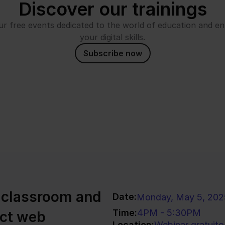
Discover our trainings
ur free events dedicated to the world of education and en
your digital skills.
Subscribe now
e classroom and 
Date:
Monday, May 5, 202
Time:
4PM - 5:30PM
ct web 
Location:
Webinar gratuito