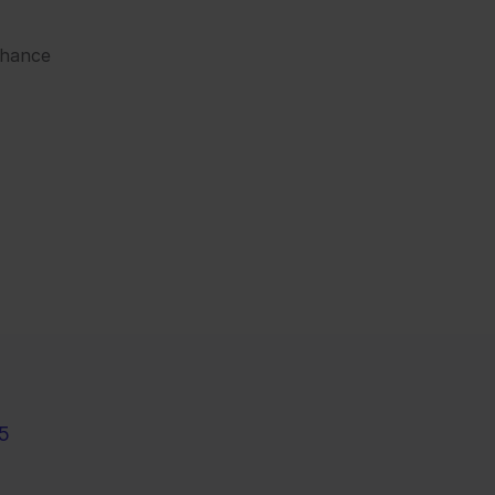
hance 
5