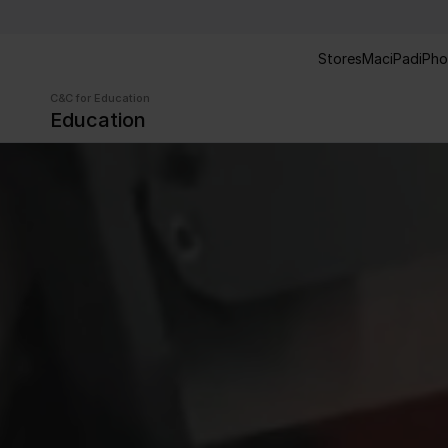
Stores
Mac
iPad
iPh
C&C for Education
Education