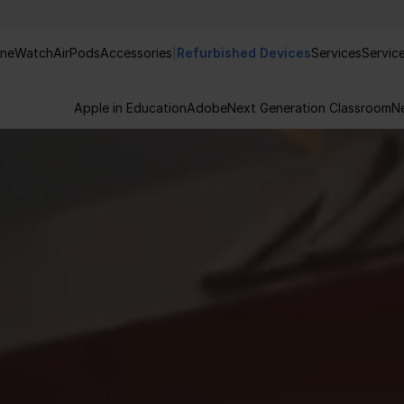
one
Watch
AirPods
Accessories
|
Refurbished Devices
Services
Servic
Apple in Education
Adobe
Next Generation Classroom
N