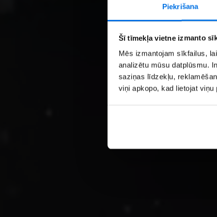
Piekrišana
Šī tīmekļa vietne izmanto sīk
Mēs izmantojam sīkfailus, lai
analizētu mūsu datplūsmu. In
saziņas līdzekļu, reklamēšana
viņi apkopo, kad lietojat viņ