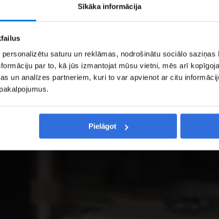
Sīkāka informācija
failus
 personalizētu saturu un reklāmas, nodrošinātu sociālo saziņas l
formāciju par to, kā jūs izmantojat mūsu vietni, mēs arī kopīgo
s un analīzes partneriem, kuri to var apvienot ar citu informācij
u pakalpojumus.
Pielāgot