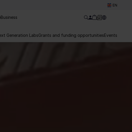
EN
e
Business
ext Generation Labs
Grants and funding opportunities
Events