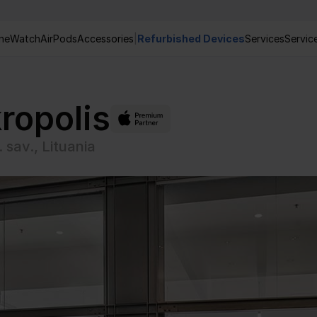
ne
Watch
AirPods
Accessories
|
Refurbished Devices
Services
Servic
ropolis
. sav., Lituania