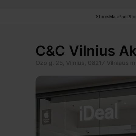
Stores
Mac
iPad
iPho
C&C Vilnius Ak
Ozo g. 25, Vilnius, 08217 Vilniaus m