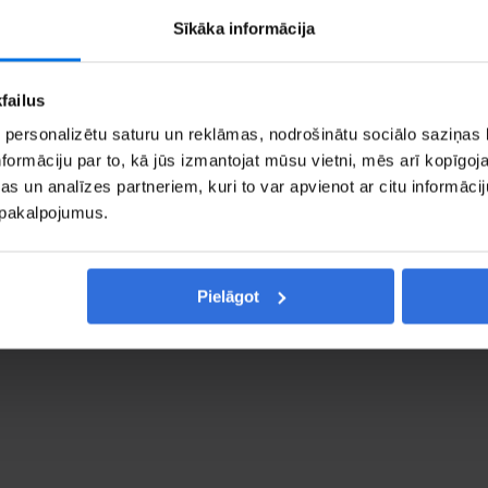
Sīkāka informācija
failus
70 5 2507739
 personalizētu saturu un reklāmas, nodrošinātu sociālo saziņas l
formāciju par to, kā jūs izmantojat mūsu vietni, mēs arī kopīgo
s un analīzes partneriem, kuri to var apvienot ar citu informācij
Call us
View on G
u pakalpojumus.
Pielāgot