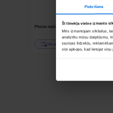
Piekrišana
Šī tīmekļa vietne izmanto sīk
Phone number:
+3
Mēs izmantojam sīkfailus, lai
analizētu mūsu datplūsmu. In
saziņas līdzekļu, reklamēšana
Set up an appointment
viņi apkopo, kad lietojat viņ