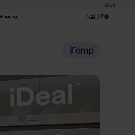
Select Language
EN
e
Business
Temp
°C