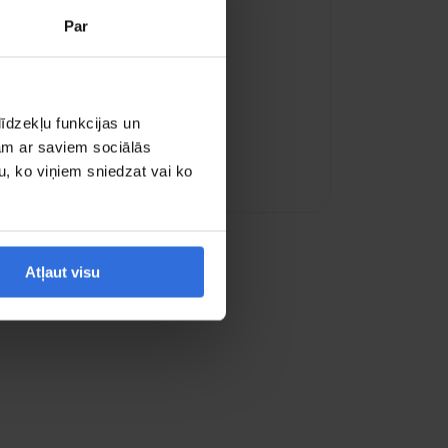
Par
īdzekļu funkcijas un
jam ar saviem sociālās
u, ko viņiem sniedzat vai ko
oogle Maps
Atļaut visu