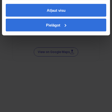
Atļaut visu
Pielāgot
View on Google Maps