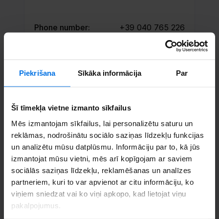
Phone number:
+39 040 765 226
Email:
trieste@cec.com
Piekrišana
Sīkāka informācija
Par
Set up an appointment
Call us
Šī tīmekļa vietne izmanto sīkfailus
Mēs izmantojam sīkfailus, lai personalizētu saturu un
reklāmas, nodrošinātu sociālo saziņas līdzekļu funkcijas
un analizētu mūsu datplūsmu. Informāciju par to, kā jūs
izmantojat mūsu vietni, mēs arī kopīgojam ar saviem
sociālās saziņas līdzekļu, reklamēšanas un analīzes
partneriem, kuri to var apvienot ar citu informāciju, ko
viņiem sniedzat vai ko viņi apkopo, kad lietojat viņu
pakalpojumus.