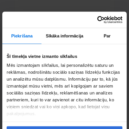
Phone number:
+372 689 07 00
Piekrišana
Sīkāka informācija
Par
Call us
Šī tīmekļa vietne izmanto sīkfailus
Mēs izmantojam sīkfailus, lai personalizētu saturu un
reklāmas, nodrošinātu sociālo saziņas līdzekļu funkcijas
un analizētu mūsu datplūsmu. Informāciju par to, kā jūs
izmantojat mūsu vietni, mēs arī kopīgojam ar saviem
sociālās saziņas līdzekļu, reklamēšanas un analīzes
partneriem, kuri to var apvienot ar citu informāciju, ko
viņiem sniedzat vai ko viņi apkopo, kad lietojat viņu
pakalpojumus.