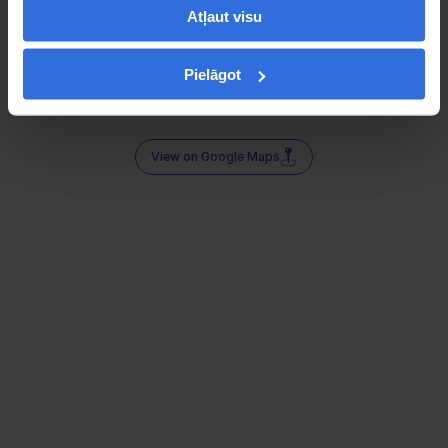
Atļaut visu
Pielāgot
View on Google Maps
Follow us