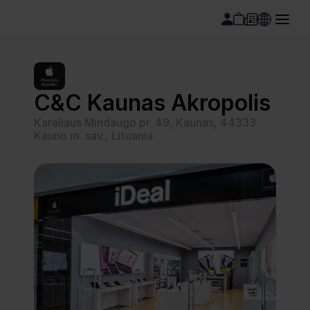
C&C Kaunas Akropolis
Karaliaus Mindaugo pr. 49, Kaunas, 44333 
Kauno m. sav., Lituania