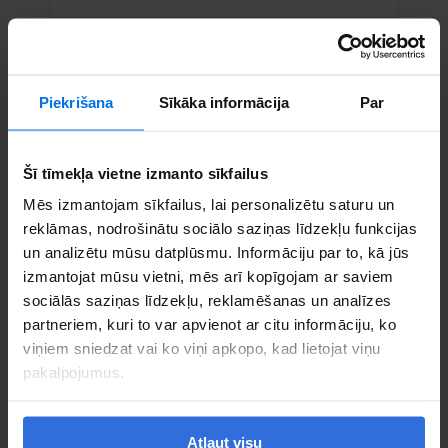
Set up an appointment
Call us
Piekrišana
Sīkāka informācija
Par
Šī tīmekļa vietne izmanto sīkfailus
Mēs izmantojam sīkfailus, lai personalizētu saturu un
reklāmas, nodrošinātu sociālo saziņas līdzekļu funkcijas
un analizētu mūsu datplūsmu. Informāciju par to, kā jūs
izmantojat mūsu vietni, mēs arī kopīgojam ar saviem
sociālās saziņas līdzekļu, reklamēšanas un analīzes
partneriem, kuri to var apvienot ar citu informāciju, ko
viņiem sniedzat vai ko viņi apkopo, kad lietojat viņu
pakalpojumus.
Atļaut visu