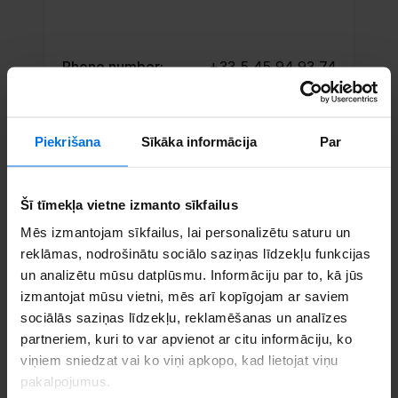
Phone number:
+33 5 45 94 93 74
Email:
angouleme@cec.com
Piekrišana
Sīkāka informācija
Par
Set up an appointment
Call us
Šī tīmekļa vietne izmanto sīkfailus
Mēs izmantojam sīkfailus, lai personalizētu saturu un
reklāmas, nodrošinātu sociālo saziņas līdzekļu funkcijas
un analizētu mūsu datplūsmu. Informāciju par to, kā jūs
izmantojat mūsu vietni, mēs arī kopīgojam ar saviem
sociālās saziņas līdzekļu, reklamēšanas un analīzes
partneriem, kuri to var apvienot ar citu informāciju, ko
viņiem sniedzat vai ko viņi apkopo, kad lietojat viņu
pakalpojumus.