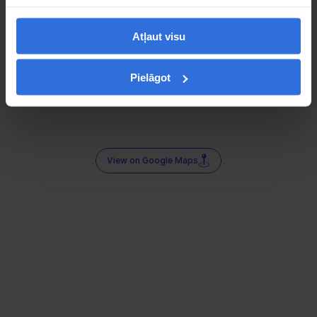
Atļaut visu
Pielāgot
View on Google Maps