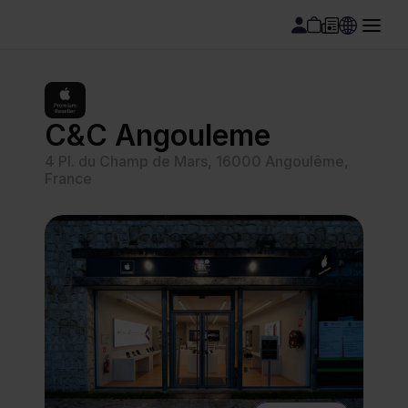
C&C Angouleme
4 Pl. du Champ de Mars, 16000 Angoulême, 
France