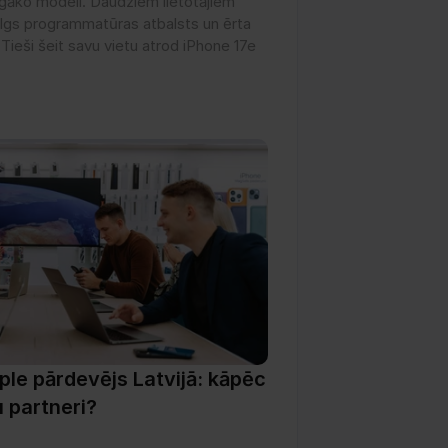
gāko modeli. Daudziem lietotājiem 
 ilgs programmatūras atbalsts un ērta 
 Tieši šeit savu vietu atrod iPhone 17e
ple pārdevējs Latvijā: kāpēc 
u partneri?