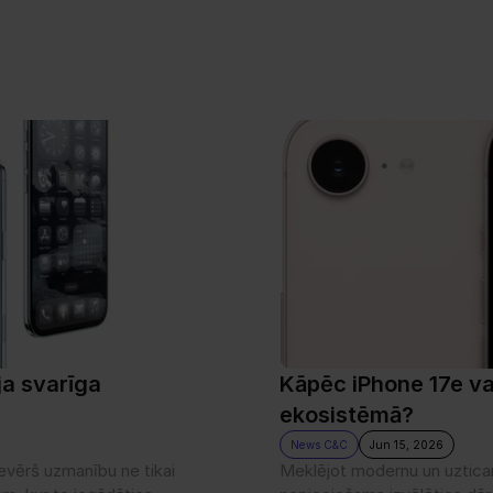
ja svarīga 
Kāpēc iPhone 17e var
ekosistēmā?
News C&C
Jun 15, 2026
evērš uzmanību ne tikai 
Meklējot modernu un uzticam