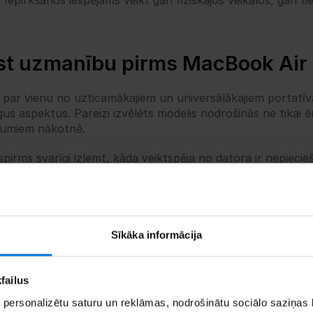
 Iepirkšanos iespējams veikt gan fiziskajos veikalos, gan tie
rst uzmanību pirms MacBook Air
 par vienu no uzticamākajiem un universālākajiem portatīvaj
gus aspektus. Pareizi izvēlēts modelis nodrošinās ne tikai ēr
evumiem nākotnē.
ispirms svarīgi izlemt, kāda veiktspēja no datora ir nepieci
ar Apple M4 un jaunāko M5 procesoru. Ja dators tiks izmant
ties visdārgāko modeli. Taču profesionāļiem vai lietotājiem,
versijā.
. 
Vēl viens svarīgs kritērijs ir atmiņa. Pamata MacBook Air
Sīkāka informācija
etotājiem ar to var nepietikt. Ja plānots strādāt ar lielāki
mas, ir vērts apsvērt 16 GB RAM versiju. Arī SSD ietilpībai 
ietas fotogrāfijām, dokumentiem un programmām, tāpēc ilgt
failus
 personalizētu saturu un reklāmas, nodrošinātu sociālo saziņas l