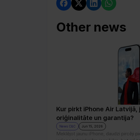
Other news
Kur pirkt iPhone Air Latvijā, 
oriģinalitāte un garantija?
News C&C
Jun 15, 2026
Meklējot jaunu iPhone, daudzi pircēji pi