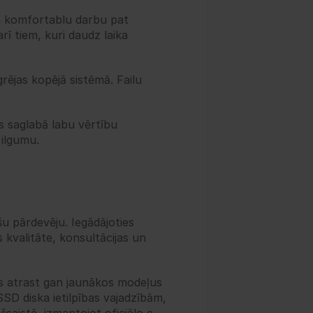
n komfortablu darbu pat 
rī tiem, kuri daudz laika 
rējas kopējā sistēmā. Failu 
s saglabā labu vērtību 
 ilgumu.
u pārdevēju. Iegādājoties 
 kvalitāte, konsultācijas un 
s atrast gan jaunākos modeļus 
SD diska ietilpības vajadzībām, 