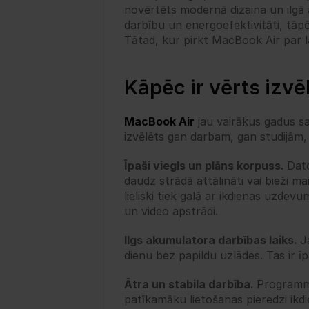
novērtēts modernā dizaina un ilgā 
darbību un energoefektivitāti, tāpē
Tātad, kur pirkt MacBook Air par l
Kāpēc ir vērts izv
MacBook Air
 jau vairākus gadus sa
izvēlēts gan darbam, gan studijām, g
Īpaši viegls un plāns korpuss. 
Dato
daudz strādā attālināti vai bieži m
lieliski tiek galā ar ikdienas uzd
un video apstrādi.
Ilgs akumulatora darbības laiks. 
J
dienu bez papildu uzlādes. Tas ir īp
Ātra un stabila darbība. 
Programma
patīkamāku lietošanas pieredzi ikdi