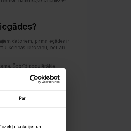
šsaistē, izmantojot oficiālo e-
 iegādes?
iem datoriem, pirms iegādes ir 
tu ikdienas lietošanu, bet arī 
ešama. Šobrīd populārākie 
ots tikai ikdienas 
 kuri strādā intensīvi, 
 modeļiem parasti ir 8 GB RAM 
Par
em failiem, video montāžu vai 
ir liela nozīme. Lielāka 
ermiņā dators būs ērtāks 
īdzekļu funkcijas un