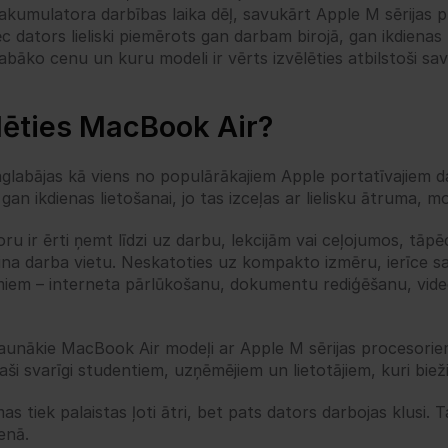
akumulatora darbības laika dēļ, savukārt Apple M sērijas p
c dators lieliski piemērots gan darbam birojā, gan ikdienas l
abāko cenu un kuru modeli ir vērts izvēlēties atbilstoši s
ēlēties MacBook Air?
glabājas kā viens no populārākajiem Apple portatīvajiem dat
an ikdienas lietošanai, jo tas izceļas ar lielisku ātruma, mo
ru ir ērti ņemt līdzi uz darbu, lekcijām vai ceļojumos, tāpēc to
aina darba vietu. Neskatoties uz kompakto izmēru, ierīce s
evumiem – interneta pārlūkošanu, dokumentu rediģēšanu, vide
aunākie MacBook Air modeļi ar Apple M sērijas procesoriem
aši svarīgi studentiem, uzņēmējiem un lietotājiem, kuri bieži
s tiek palaistas ļoti ātri, bet pats dators darbojas klusi.
enā.