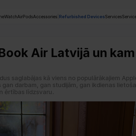
ne
Watch
AirPods
Accessories
|
Refurbished Devices
Services
Servic
Book Air Latvijā un kam 
dus saglabājas kā viens no populārākajiem Apple
s gan darbam, gan studijām, gan ikdienas lietošana
n ērtības līdzsvaru.