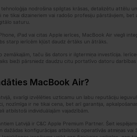
 tehnoloģija nodrošina spilgtas krāsas, detalizētu attēlu u
īgi ne tikai dizaineriem vai radošo profesiju pārstāvjiem, bet a
gitālo saturu.
Phone, iPad vai citas Apple ierīces, MacBook Air viegli integ
bs starp ierīcēm kļūst daudz ērtāks un ātrāks.
mākajām, taču šis dators ir ilgtermiņa investīcija. Ierīce
laiks bieži pārsniedz daudzu citu portatīvo datoru darbības
gādāties MacBook Air?
vijā, svarīgi izvēlēties uzticamu un labu reputāciju ieguvuš
i, nozīmīga ir ne tikai cena, bet arī garantija, apkalpošanas
li atbilstoši individuālajām vajadzībām.
antiem Latvijā ir C&C Apple Premium Partner. Šeit iespējam
 dažādas konfigurācijas atbilstoši operatīvās atmiņas vai S