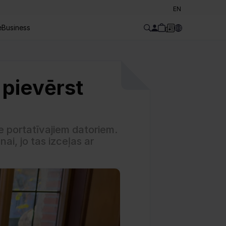
Select Language
EN
e
Business
pievērst 
 portatīvajiem datoriem. 
i, jo tas izceļas ar 