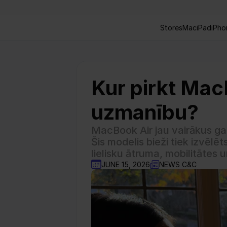
Stores
Mac
iPad
iPho
Kur pirkt Mac
uzmanību?
MacBook Air jau vairākus ga
Šis modelis bieži tiek izvēlēt
lielisku ātruma, mobilitātes u
JUNE 15, 2026
NEWS C&C