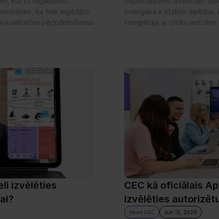
m, kur to iegādāties. 
nepieciešams izvēlēties dār
iecināties, ka tiek iegādāts 
svarīgāka ir stabila darbība,
 un kvalitatīvu pēcpārdošanas 
integrācija ar citām ierīcēm.
i izvēlēties 
CEC kā oficiālais Ap
ai?
izvēlēties autorizēt
News C&C
Jun 15, 2026