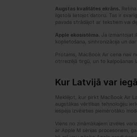
Augstas kvalitātes ekrāns. 
Retina
ilgstoši lietojot datoru. Tas ir svar
pavada strādājot ar tekstiem vai di
Apple ekosistēma. 
Ja izmantojat i
koplietošana, sinhronizācija un dar
Protams, MacBook Air cena nav no ze
otrreizējā tirgū, un to kalpošanas 
Kur Latvijā var ie
Meklējot, kur pirkt MacBook Air Lat
augstākas vērtības tehnoloģiju ierīc
iespēja izvēlēties piemērotāko mode
Viens no zināmākajiem izvēles vari
ar Apple M sērijas procesoriem, gan