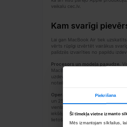
kā arī visu pārējo Apple produkciju.
veikalu cec.lv.
Kam svarīgi pievē
Lai gan MacBook Air tiek uzskatīts
vērts rūpīgi izvērtēt vairākus svarī
palīdzēs izvairīties no papildu izd
Procesors un modeļa paaudze.
 V
MacBook Air modeļi tiek piedāvāti 
uzdevumiem, nav nepieciešams izvēlē
noteikti ir vērts investēt jaudīgākā 
Operatīvā atmiņa un SSD ietilpība
Piekrišana
un 256 GB SSD disks, taču dažiem li
vienlaikus izmantot daudzas program
iekšējā atmiņa nodrošina vairāk v
Šī tīmekļa vietne izmanto sīk
lietošanā.
Mēs izmantojam sīkfailus, lai