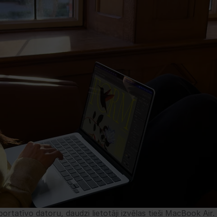
rtatīvo datoru, daudzi lietotāji izvēlas tieši MacBook Air. 