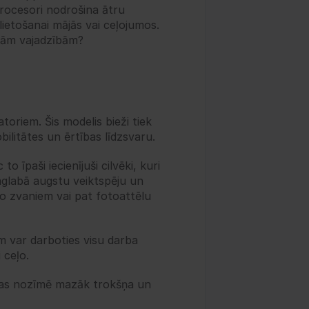
rocesori nodrošina ātru 
ietošanai mājās vai ceļojumos. 
avām vajadzībām?
oriem. Šis modelis bieži tiek 
bilitātes un ērtības līdzsvaru.
 īpaši iecienījuši cilvēki, kuri 
aglabā augstu veiktspēju un 
o zvaniem vai pat fotoattēlu 
 var darboties visu darba 
 ceļo.
 Tas nozīmē mazāk trokšņa un 