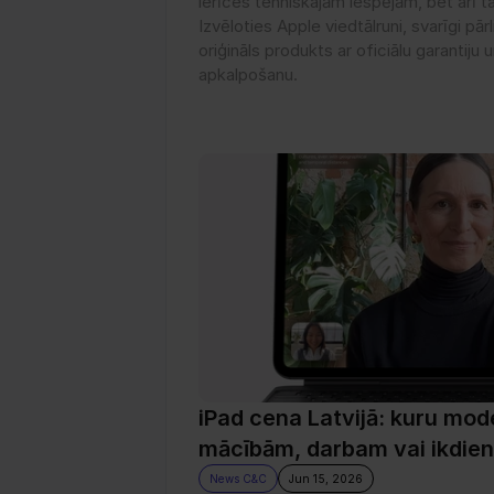
ierīces tehniskajām iespējām, bet arī ta
Izvēloties Apple viedtālruni, svarīgi pārl
oriģināls produkts ar oficiālu garantiju
apkalpošanu. 
iPad cena Latvijā: kuru model
mācībām, darbam vai ikdien
News C&C
Jun 15, 2026