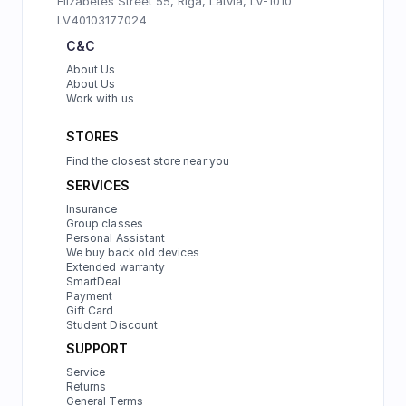
Elizabetes Street 55, Riga, Latvia, LV-1010
LV40103177024
C&C
About Us
About Us
Work with us
STORES
Find the closest store near you
SERVICES
Insurance
Group classes
Personal Assistant
We buy back old devices
Extended warranty
SmartDeal
Payment
Gift Card
Student Discount
SUPPORT
Service
Returns
General Terms