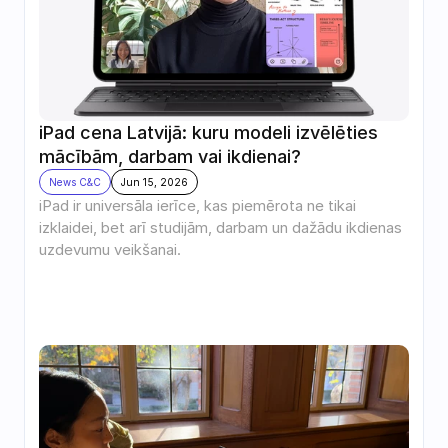
iPad cena Latvijā: kuru modeli izvēlēties 
mācībām, darbam vai ikdienai?
News C&C
Jun 15, 2026
iPad ir universāla ierīce, kas piemērota ne tikai 
izklaidei, bet arī studijām, darbam un dažādu ikdienas 
uzdevumu veikšanai. 