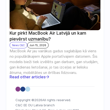
Kur pirkt MacBook Air Latvijā un kam 
pievērst uzmanību?
News C&C
Jun 15, 2026
MacBook Air jau vairākus gadus saglabājas kā viens 
no populārākajiem Apple portatīvajiem datoriem. Šis 
modelis bieži tiek izvēlēts gan darbam, gan studijām, 
gan ikdienas lietošanai, jo tas izceļas ar lielisku 
ātruma, mobilitātes un ērtības līdzsvaru.
Read other articles
Copyright ©
2026
All rights reserved.
C&C EE OU Latvia branch