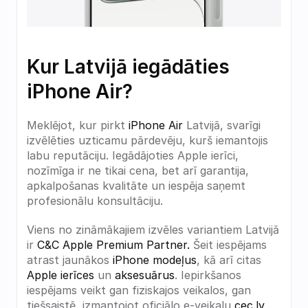
Kur Latvijā iegādāties 
iPhone Air?
Meklējot, kur pirkt 
iPhone Air
 Latvijā, svarīgi 
izvēlēties uzticamu pārdevēju, kurš iemantojis 
labu reputāciju. Iegādājoties Apple ierīci, 
nozīmīga ir ne tikai cena, bet arī garantija, 
apkalpošanas kvalitāte un iespēja saņemt 
profesionālu konsultāciju.
Viens no zināmākajiem izvēles variantiem Latvijā 
ir 
C&C Apple Premium Partner.
 Šeit iespējams 
atrast jaunākos 
iPhone modeļus
, kā arī citas 
Apple ierīces 
un 
aksesuārus
. Iepirkšanos 
iespējams veikt gan fiziskajos veikalos, gan 
tiešsaistē, izmantojot oficiālo e-veikalu 
cec.lv
.