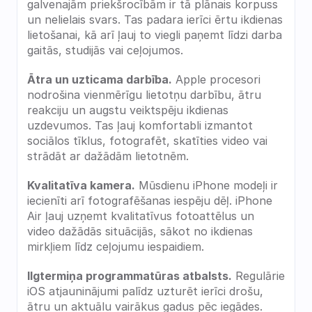
galvenajām priekšrocībām ir tā plānais korpuss 
un nelielais svars. Tas padara ierīci ērtu ikdienas 
lietošanai, kā arī ļauj to viegli paņemt līdzi darba 
gaitās, studijās vai ceļojumos.
Ātra un uzticama darbība.
 Apple procesori 
nodrošina vienmērīgu lietotņu darbību, ātru 
reakciju un augstu veiktspēju ikdienas 
uzdevumos. Tas ļauj komfortabli izmantot 
sociālos tīklus, fotografēt, skatīties video vai 
strādāt ar dažādām lietotnēm.
Kvalitatīva kamera.
 Mūsdienu iPhone modeļi ir 
iecienīti arī fotografēšanas iespēju dēļ. iPhone 
Air ļauj uzņemt kvalitatīvus fotoattēlus un 
video dažādās situācijās, sākot no ikdienas 
mirkļiem līdz ceļojumu iespaidiem.
Ilgtermiņa programmatūras atbalsts.
 Regulārie 
iOS atjauninājumi palīdz uzturēt ierīci drošu, 
ātru un aktuālu vairākus gadus pēc iegādes.