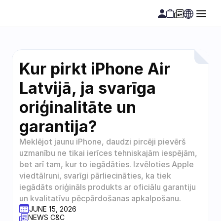
Kur pirkt iPhone Air 
Latvijā, ja svarīga 
oriģinalitāte un 
garantija?
Meklējot jaunu iPhone, daudzi pircēji pievērš 
uzmanību ne tikai ierīces tehniskajām iespējām, 
bet arī tam, kur to iegādāties. Izvēloties Apple 
viedtālruni, svarīgi pārliecināties, ka tiek 
iegādāts oriģināls produkts ar oficiālu garantiju 
un kvalitatīvu pēcpārdošanas apkalpošanu. 
JUNE 15, 2026
NEWS C&C