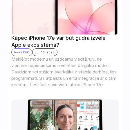
Kāpēc iPhone 17e var būt gudra izvēle 
Apple ekosistēmā?
News C&C
Jun 15, 2026
Meklējot modernu un uzticamu viedtālruni, ne 
vienmēr nepieciešams izvēlēties dārgāko modeli. 
Daudziem lietotājiem svarīgāka ir stabila darbība, ilgs 
programmatūras atbalsts un ērta integrācija ar citām 
ierīcēm. Tieši šeit savu vietu atrod iPhone 17e