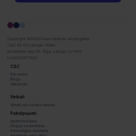
Copyright ©
2026
Visas tiesības aizsargātas.
C&C EE OU Latvijas filiāle
Elizabetes iela 55, Rīga, Latvija, LV-1010
LV40103177024
C&C
Par mums
Blogs
Vakances
Veikali
Atrodi sev tuvāko veikalu
Pakalpojumi
Apdrošināšana
Grupas nodarbības
Personīgais asistents
Atpērkam veco ierīci