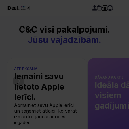
C&C visi pakalpojumi.
Jūsu vajadzībām.
ATPIRKŠANA
Iemaini savu 
DĀVANU KARTE
Ideāla d
lietoto Apple 
visiem 
ierīci.
gadījum
Apmainiet savu Apple ierīci 
un saņemiet atlaidi, ko varat 
izmantot jaunas ierīces 
iegādei.