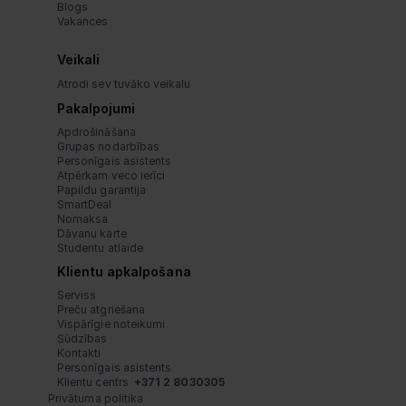
Blogs
Vakances
Veikali
Atrodi sev tuvāko veikalu
Pakalpojumi
Apdrošināšana
Grupas nodarbības
Personīgais asistents
Atpērkam veco ierīci
Papildu garantija
SmartDeal
Nomaksa
Dāvanu karte
Studentu atlaide
Klientu apkalpošana
Serviss
Preču atgriešana
Vispārīgie noteikumi
Sūdzības
Kontakti
Personīgais asistents
Klientu centrs  
+371 2 8030305
Privātuma politika