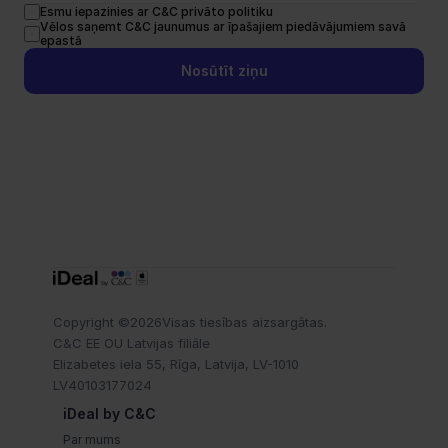
Esmu iepazinies ar C&C privāto politiku
Vēlos saņemt C&C jaunumus ar īpašajiem piedāvājumiem savā 
epastā
Nosūtīt ziņu
Copyright ©
2026
Visas tiesības aizsargātas.
C&C EE OU Latvijas filiāle
Elizabetes iela 55, Rīga, Latvija, LV-1010
LV40103177024
iDeal by C&C
Par mums