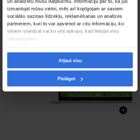
Iegūsti atlaides 
un analizētu mūsu datplūsmu. Informāciju par to, kā jūs
izmantojat mūsu vietni, mēs arī kopīgojam ar saviem
studentiem un 
sociālās saziņas līdzekļu, reklamēšanas un analīzes
skolotājiem
partneriem, kuri to var apvienot ar citu informāciju, ko
viņiem sniedzat vai ko viņi apkopo, kad lietojat viņu
pakalpojumus.
Atļaut visu
Pielāgot