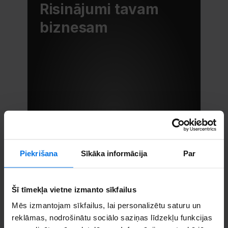
Risinājumi tavam 
biznesam
Piekrišana
Sīkāka informācija
Par
Šī tīmekļa vietne izmanto sīkfailus
Mēs izmantojam sīkfailus, lai personalizētu saturu un
reklāmas, nodrošinātu sociālo saziņas līdzekļu funkcijas
ISIC atlaide