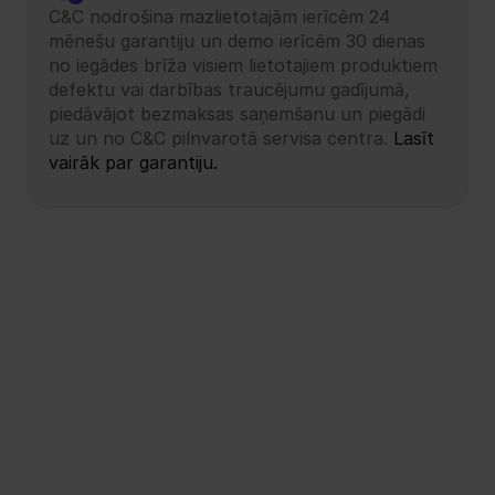
C&C nodrošina mazlietotajām ierīcēm 24 
mēnešu garantiju un demo ierīcēm 30 dienas 
no iegādes brīža visiem lietotajiem produktiem 
defektu vai darbības traucējumu gadījumā, 
piedāvājot bezmaksas saņemšanu un piegādi 
uz un no C&C pilnvarotā servisa centra.
 Lasīt 
vairāk par garantiju.
Sociālie tīkli — tur mūs atradīsi!