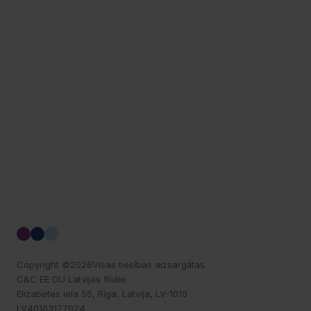
Copyright ©
2026
Visas tiesības aizsargātas.
C&C EE OU Latvijas filiāle
Elizabetes iela 55, Rīga, Latvija, LV-1010
LV40103177024