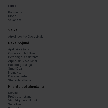
C&C
Par mums
Blogs
Vakances
Veikali
Atrodi sev tuvāko veikalu
Pakalpojumi
Apdrošināšana
Grupas nodarbības
Personīgais asistents
Atpērkam veco ierīci
Papildu garantija
SmartDeal
Nomaksa
Dāvanu karte
Studentu atlaide
Klientu apkalpošana
Serviss
Preču atgriešana
Vispārīgie noteikumi
Sūdzības