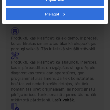
Pielāgot
Produkti, kas klasificēti kā ex-demo, ir preces, 
kuras tikušas izmantotas tikai kā ekspozīcijas 
paraugi veikalā. Tās ir lieliskā vizuālā stāvoklī. 
Produkti, kas klasificēti kā atjaunoti, ir ierīces, 
kas ir pārbaudītas un izgājušas stingru Apple 
diagnostikas testu gan aparatūras, gan 
programmatūras līmenī. Ja tiek konstatētas 
bojātas vai nedarbojošās detaļas, tās tiek 
nomainītas pret oriģinālajām, lai nodrošinātu 
pilnīgu ierīces funkcionalitāti pirms tās nonāk 
atkārtotā pārdošanā. 
Lasīt vairāk.