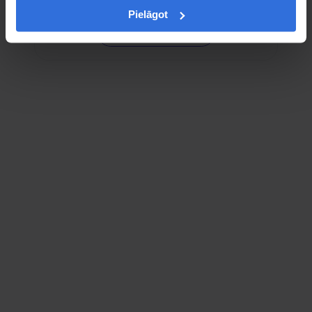
Pielāgot
Skatīt Google kartē
Sociālie tīkli — tur mūs atradīsi!