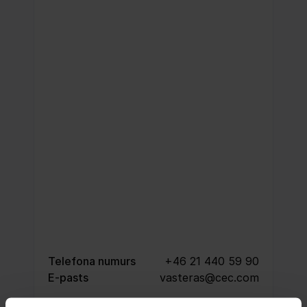
Telefona numurs
+46 21 440 59 90
E-pasts
vasteras@cec.com