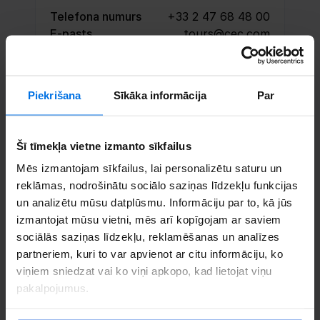
Telefona numurs
+33 2 47 68 48 00
E-pasts
tours@cec.com
Rezervē tikšanos
Piekrišana
Sīkāka informācija
Par
Sazinieties
Šī tīmekļa vietne izmanto sīkfailus
Mēs izmantojam sīkfailus, lai personalizētu saturu un
reklāmas, nodrošinātu sociālo saziņas līdzekļu funkcijas
un analizētu mūsu datplūsmu. Informāciju par to, kā jūs
izmantojat mūsu vietni, mēs arī kopīgojam ar saviem
sociālās saziņas līdzekļu, reklamēšanas un analīzes
partneriem, kuri to var apvienot ar citu informāciju, ko
viņiem sniedzat vai ko viņi apkopo, kad lietojat viņu
pakalpojumus.