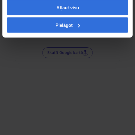
Atļaut visu
Pielāgot
Skatīt Google kartē
Sociālie tīkli — tur mūs atradīsi!