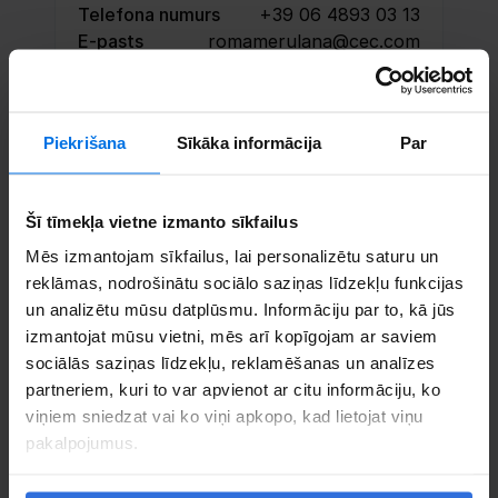
Telefona numurs
+39 06 4893 03 13
E-pasts
romamerulana@cec.com
Rezervē tikšanos
Piekrišana
Sīkāka informācija
Par
Sazinieties
Šī tīmekļa vietne izmanto sīkfailus
Mēs izmantojam sīkfailus, lai personalizētu saturu un
reklāmas, nodrošinātu sociālo saziņas līdzekļu funkcijas
un analizētu mūsu datplūsmu. Informāciju par to, kā jūs
izmantojat mūsu vietni, mēs arī kopīgojam ar saviem
sociālās saziņas līdzekļu, reklamēšanas un analīzes
partneriem, kuri to var apvienot ar citu informāciju, ko
viņiem sniedzat vai ko viņi apkopo, kad lietojat viņu
pakalpojumus.