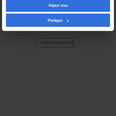
Atļaut visu
Pielāgot
Skatīt Google kartē
Sociālie tīkli — tur mūs atradīsi!