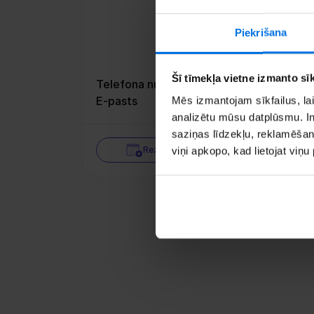
Piekrišana
Šī tīmekļa vietne izmanto sīk
Telefona numurs
+33 
E-pasts
Mēs izmantojam sīkfailus, lai
poi
analizētu mūsu datplūsmu. In
saziņas līdzekļu, reklamēšana
Rezervē tikšanos
viņi apkopo, kad lietojat viņ
Sa