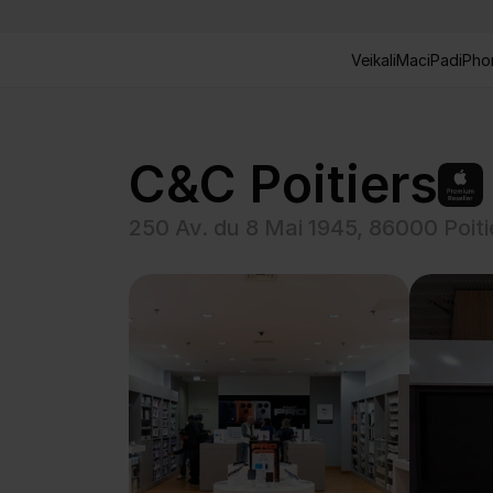
Veikali
Mac
iPad
iPho
C&C Poitiers
250 Av. du 8 Mai 1945, 86000 Poiti