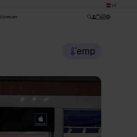
Select Language
LV
Biznesam
Temp
°C