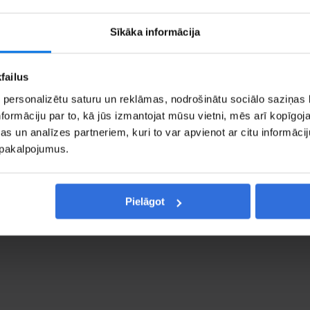
Sīkāka informācija
failus
5 49 56 59 92
 personalizētu saturu un reklāmas, nodrošinātu sociālo saziņas l
tiers@cec.com
formāciju par to, kā jūs izmantojat mūsu vietni, mēs arī kopīgo
s un analīzes partneriem, kuri to var apvienot ar citu informācij
u pakalpojumus.
zinieties
Skatīt Go
Pielāgot