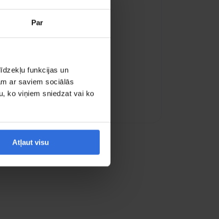
Par
īdzekļu funkcijas un
jam ar saviem sociālās
u, ko viņiem sniedzat vai ko
ogle kartē
Atļaut visu