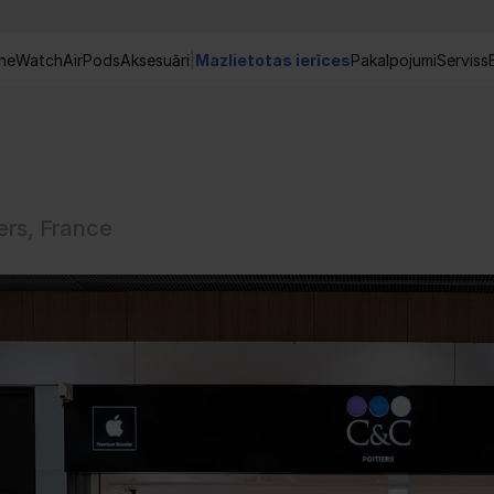
ne
Watch
AirPods
Aksesuāri
|
Mazlietotas ierīces
Pakalpojumi
Serviss
ers, France