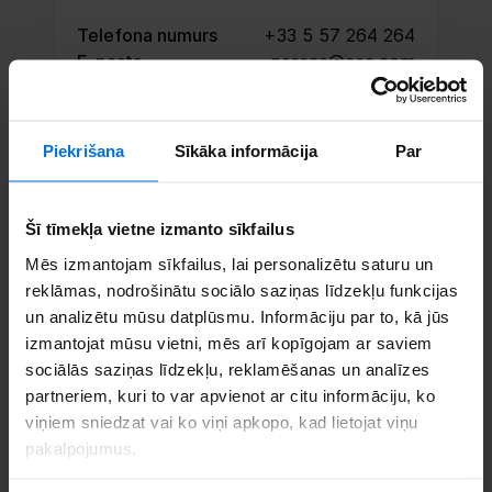
Telefona numurs
+33 5 57 264 264
E-pasts
pessac@cec.com
Rezervē tikšanos
Piekrišana
Sīkāka informācija
Par
Sazinieties
Šī tīmekļa vietne izmanto sīkfailus
Mēs izmantojam sīkfailus, lai personalizētu saturu un
reklāmas, nodrošinātu sociālo saziņas līdzekļu funkcijas
un analizētu mūsu datplūsmu. Informāciju par to, kā jūs
izmantojat mūsu vietni, mēs arī kopīgojam ar saviem
sociālās saziņas līdzekļu, reklamēšanas un analīzes
partneriem, kuri to var apvienot ar citu informāciju, ko
viņiem sniedzat vai ko viņi apkopo, kad lietojat viņu
pakalpojumus.