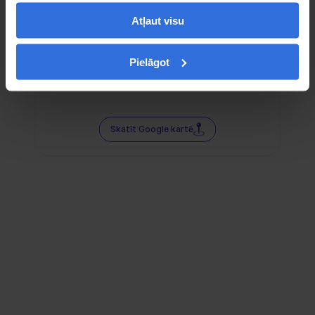
Atļaut visu
Pielāgot
Skatīt Google kartē
Sociālie tīkli — tur mūs atradīsi!