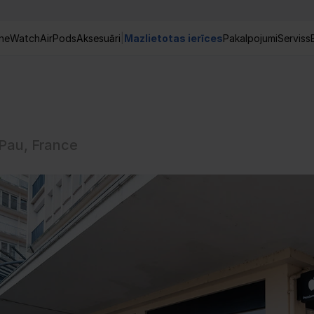
ne
Watch
AirPods
Aksesuāri
|
Mazlietotas ierīces
Pakalpojumi
Serviss
Pau, France