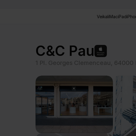
Veikali
Mac
iPad
iPho
C&C Pau
1 Pl. Georges Clemenceau, 64000 