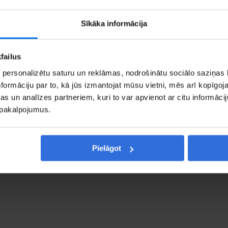
Sīkāka informācija
failus
5 59 02 05 00
 personalizētu saturu un reklāmas, nodrošinātu sociālo saziņas l
pau@cec.com
formāciju par to, kā jūs izmantojat mūsu vietni, mēs arī kopīgo
s un analīzes partneriem, kuri to var apvienot ar citu informācij
u pakalpojumus.
zinieties
Skatīt Go
Pielāgot