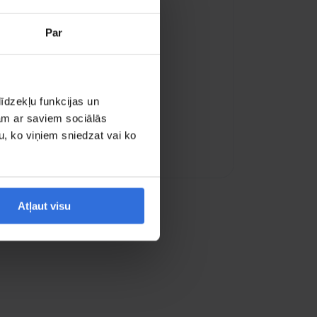
Par
īdzekļu funkcijas un
jam ar saviem sociālās
u, ko viņiem sniedzat vai ko
ogle kartē
Atļaut visu