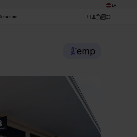
Select Language
LV
Biznesam
Temp
°C