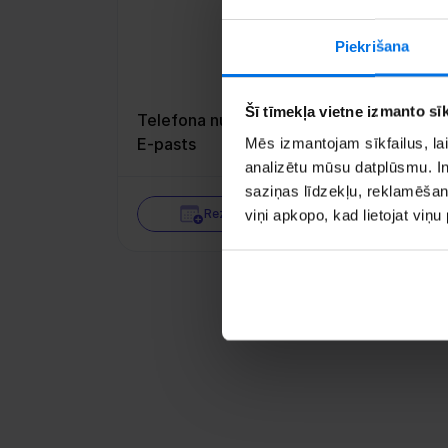
Piekrišana
Šī tīmekļa vietne izmanto sīk
Telefona numurs
+33 
E-pasts
Mēs izmantojam sīkfailus, lai
analizētu mūsu datplūsmu. In
saziņas līdzekļu, reklamēšana
Rezervē tikšanos
viņi apkopo, kad lietojat viņ
Sa