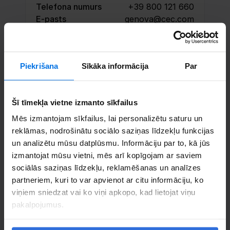
Telefona numurs
+39 800 121 660
E-pasts
genova@cec.com
Rezervē tikšanos
Piekrišana
Sīkāka informācija
Par
Sazinieties
Šī tīmekļa vietne izmanto sīkfailus
Mēs izmantojam sīkfailus, lai personalizētu saturu un
reklāmas, nodrošinātu sociālo saziņas līdzekļu funkcijas
un analizētu mūsu datplūsmu. Informāciju par to, kā jūs
izmantojat mūsu vietni, mēs arī kopīgojam ar saviem
sociālās saziņas līdzekļu, reklamēšanas un analīzes
partneriem, kuri to var apvienot ar citu informāciju, ko
viņiem sniedzat vai ko viņi apkopo, kad lietojat viņu
pakalpojumus.