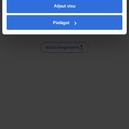
Atļaut visu
Pielāgot
Skatīt Google kartē
Sociālie tīkli — tur mūs atradīsi!