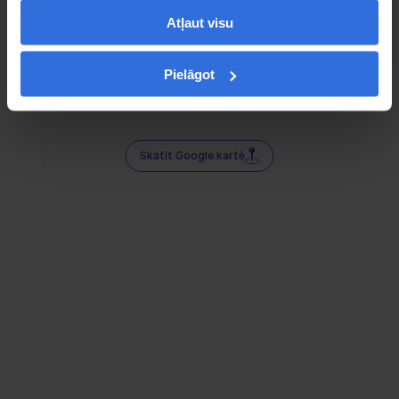
Atļaut visu
Pielāgot
Skatīt Google kartē
Sociālie tīkli — tur mūs atradīsi!