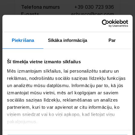
Telefona numurs
+39 030 723 936
E-pasts
erbusco@cec.com
Rezervē tikšanos
Piekrišana
Sīkāka informācija
Par
Sazinieties
Šī tīmekļa vietne izmanto sīkfailus
Mēs izmantojam sīkfailus, lai personalizētu saturu un
reklāmas, nodrošinātu sociālo saziņas līdzekļu funkcijas
un analizētu mūsu datplūsmu. Informāciju par to, kā jūs
izmantojat mūsu vietni, mēs arī kopīgojam ar saviem
sociālās saziņas līdzekļu, reklamēšanas un analīzes
partneriem, kuri to var apvienot ar citu informāciju, ko
viņiem sniedzat vai ko viņi apkopo, kad lietojat viņu
pakalpojumus.