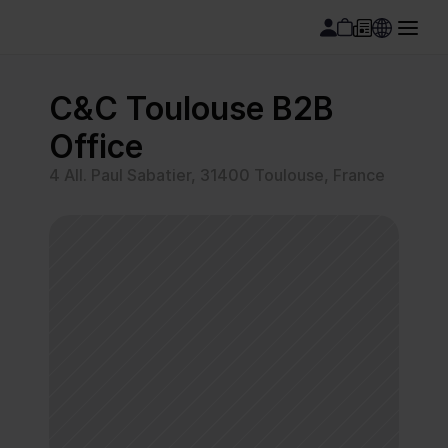
C&C Toulouse B2B 
Office
4 All. Paul Sabatier, 31400 Toulouse, France