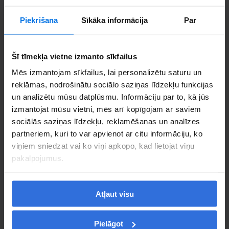
Piekrišana
Sīkāka informācija
Par
Šī tīmekļa vietne izmanto sīkfailus
Mēs izmantojam sīkfailus, lai personalizētu saturu un
reklāmas, nodrošinātu sociālo saziņas līdzekļu funkcijas
un analizētu mūsu datplūsmu. Informāciju par to, kā jūs
izmantojat mūsu vietni, mēs arī kopīgojam ar saviem
sociālās saziņas līdzekļu, reklamēšanas un analīzes
To embed a website or widget, add it to the properties panel.
partneriem, kuri to var apvienot ar citu informāciju, ko
viņiem sniedzat vai ko viņi apkopo, kad lietojat viņu
pakalpojumus.
Atļaut visu
Skatīt Google kartē
Pielāgot