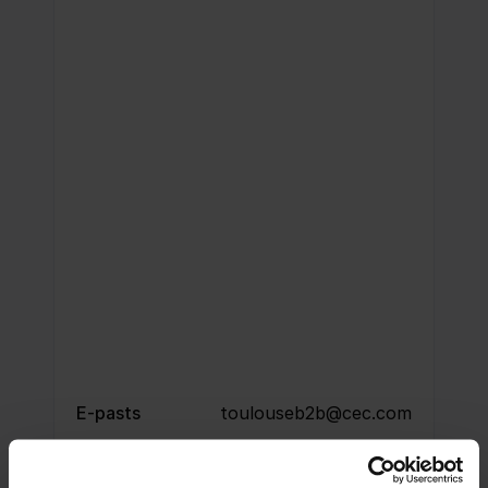
E-pasts
toulouseb2b@cec.com