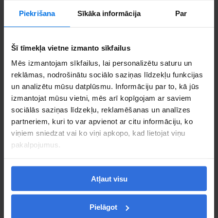
Piekrišana
Sīkāka informācija
Par
Šī tīmekļa vietne izmanto sīkfailus
Mēs izmantojam sīkfailus, lai personalizētu saturu un
reklāmas, nodrošinātu sociālo saziņas līdzekļu funkcijas
un analizētu mūsu datplūsmu. Informāciju par to, kā jūs
izmantojat mūsu vietni, mēs arī kopīgojam ar saviem
To embed a website or widget, add it to the properties panel.
sociālās saziņas līdzekļu, reklamēšanas un analīzes
partneriem, kuri to var apvienot ar citu informāciju, ko
viņiem sniedzat vai ko viņi apkopo, kad lietojat viņu
pakalpojumus.
Atļaut visu
Skatīt Google kartē
Pielāgot