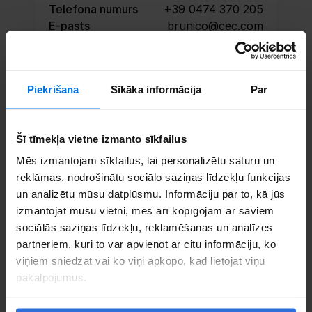
Telefona numurs
+39 0474 370 205
E-pasts
brunico@cec.com
Rezervē tikšanos
Piekrišana
Sīkāka informācija
Par
Sazinieties
Šī tīmekļa vietne izmanto sīkfailus
Mēs izmantojam sīkfailus, lai personalizētu saturu un
reklāmas, nodrošinātu sociālo saziņas līdzekļu funkcijas
un analizētu mūsu datplūsmu. Informāciju par to, kā jūs
izmantojat mūsu vietni, mēs arī kopīgojam ar saviem
sociālās saziņas līdzekļu, reklamēšanas un analīzes
partneriem, kuri to var apvienot ar citu informāciju, ko
viņiem sniedzat vai ko viņi apkopo, kad lietojat viņu
pakalpojumus.