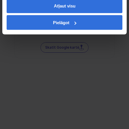
Atļaut visu
Pielāgot
Skatīt Google kartē
Sociālie tīkli — tur mūs atradīsi!