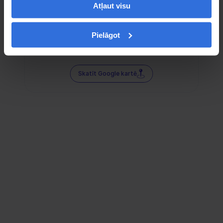
Atļaut visu
Pielāgot
Skatīt Google kartē
Sociālie tīkli — tur mūs atradīsi!