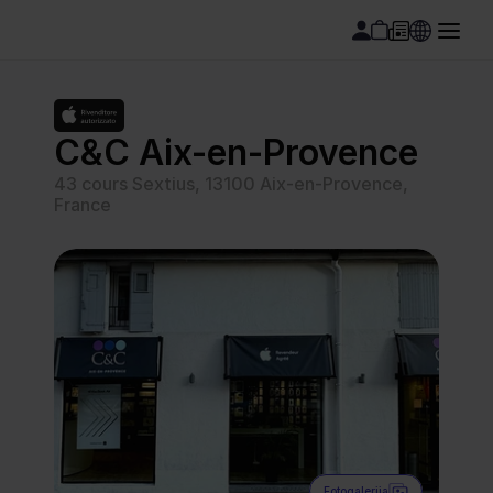
C&C Aix-en-Provence
43 cours Sextius, 13100 Aix-en-Provence, 
France
Fotogalerija