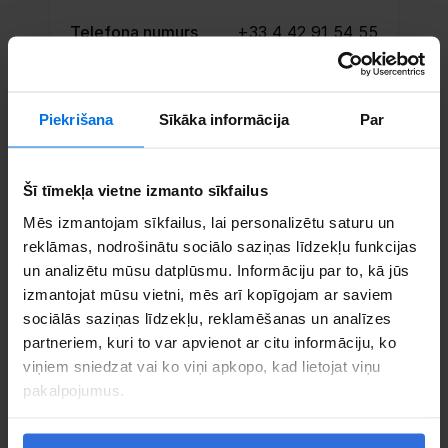
Telefona numurs
+33 4 42 91 54 55
E-pasts
aixenprovence@cec.com
Piekrišana
Sīkāka informācija
Par
Sazinieties
Šī tīmekļa vietne izmanto sīkfailus
Mēs izmantojam sīkfailus, lai personalizētu saturu un
reklāmas, nodrošinātu sociālo saziņas līdzekļu funkcijas
un analizētu mūsu datplūsmu. Informāciju par to, kā jūs
izmantojat mūsu vietni, mēs arī kopīgojam ar saviem
sociālās saziņas līdzekļu, reklamēšanas un analīzes
partneriem, kuri to var apvienot ar citu informāciju, ko
viņiem sniedzat vai ko viņi apkopo, kad lietojat viņu
pakalpojumus.